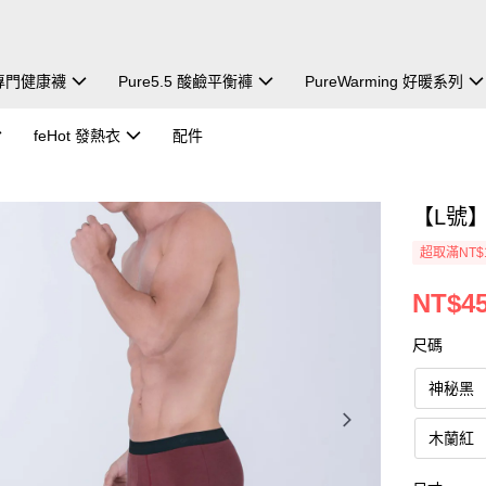
除臭專門健康襪
Pure5.5 酸鹼平衡褲
PureWarming 好暖系列
feHot 發熱衣
配件
【L號】
超取滿NT$
NT$4
尺碼
神秘黑
木蘭紅