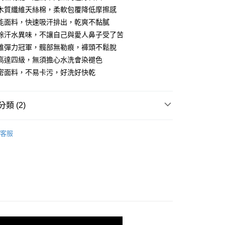
木質纖維天絲棉，柔軟包覆降低摩擦感
能面料，快速吸汗排出，乾爽不黏膩
除汗水異味，不讓自己與愛人鼻子受了苦
y
維彈力冠軍，髖部無勒痕，褲頭不鬆脫
高達四級，無須擔心水洗會染褪色
密面料，不易卡污，好洗好快乾
付款
00，滿NT$1,000(含以上)免運費
類 (2)
家取貨
5 酸鹼平衡男內褲
平口褲
客服
00，滿NT$1,000(含以上)免運費
商品總覽】
Pure5.5酸鹼平衡褲 - 男內褲
付款
00，滿NT$1,000(含以上)免運費
1取貨
00，滿NT$1,000(含以上)免運費