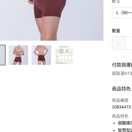
尺寸
L（90～
數量
付款與運
超取滿NT$
付款方式
商品特色
信用卡一
商品編號
10834473
超商取貨
商品特色
LINE Pay
弱酸維
智慧型