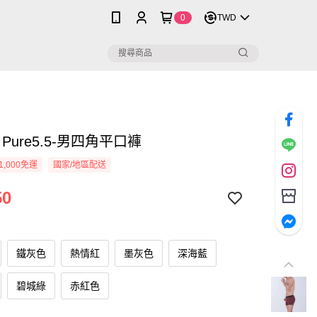
0
TWD
Pure5.5-男四角平口褲
1,000免運
國家/地區配送
50
鐵灰色
熱情紅
墨灰色
深海藍
碧城綠
赤紅色