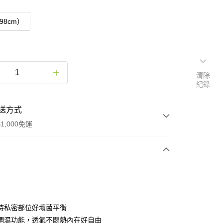
98cm）
清除
紀錄
送方式
1,000免運
次付款
付款
持私密部位好壞菌平衡
調濕功能，透氣不悶熱內在好自由