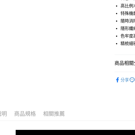
Apple Pay
高比例
悠遊付
特殊機
隨時消
Google Pa
隱形纖
色牢度
運送方式
精梳細
全家取貨
每筆NT$1
商品相關分
付款後全
Pure5.
分享
每筆NT$1
【aPure
7-11取貨
每筆NT$1
付款後7-1
說明
商品規格
相關推薦
每筆NT$1
宅配