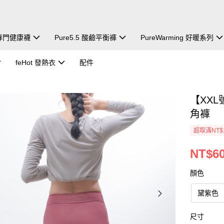
除臭專門健康襪
Pure5.5 酸鹼平衡褲
PureWarming 好暖系列
feHot 發熱衣
配件
【XXL
角褲
超取滿NT$
NT$6
顏色
黛紫色
尺寸