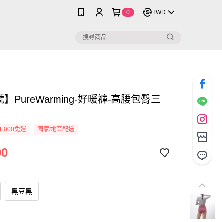
0
TWD
號】PureWarming-好暖褲-高腰包臀三
1,000免運
國家/地區配送
00
黑豆黑