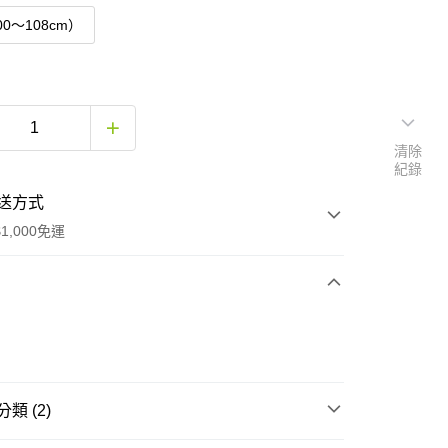
00～108cm）
清除
紀錄
送方式
1,000免運
次付款
付款
類 (2)