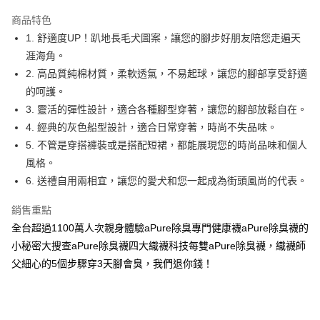
LINE Pay
商品特色
Apple Pay
1. 舒適度UP！趴地長毛犬圖案，讓您的腳步好朋友陪您走遍天
涯海角。
悠遊付
2. 高品質純棉材質，柔軟透氣，不易起球，讓您的腳部享受舒適
Google Pay
的呵護。
3. 靈活的彈性設計，適合各種腳型穿著，讓您的腳部放鬆自在。
運送方式
4. 經典的灰色船型設計，適合日常穿著，時尚不失品味。
5. 不管是穿搭褲裝或是搭配短裙，都能展現您的時尚品味和個人
全家取貨付款
風格。
每筆NT$100，滿NT$1,000(含以上)免運費
6. 送禮自用兩相宜，讓您的愛犬和您一起成為街頭風尚的代表。
付款後全家取貨
銷售重點
每筆NT$100，滿NT$1,000(含以上)免運費
全台超過1100萬人次親身體驗aPure除臭專門健康襪aPure除臭襪的
7-11取貨付款
小秘密大搜查aPure除臭襪四大織襪科技每雙aPure除臭襪，織襪師
每筆NT$100，滿NT$1,000(含以上)免運費
父細心的5個步驟穿3天腳會臭，我們退你錢！
付款後7-11取貨
每筆NT$100，滿NT$1,000(含以上)免運費