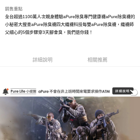
LINE Pay
銷售重點
Apple Pay
全台超過1100萬人次親身體驗aPure除臭專門健康襪aPure除臭襪的
小秘密大搜查aPure除臭襪四大織襪科技每雙aPure除臭襪，織襪師
悠遊付
父細心的5個步驟穿3天腳會臭，我們退你錢！
Google Pay
運送方式
詳細說明
相關推薦
全家取貨付款
每筆NT$100，滿NT$1,000(含以上)免運費
付款後全家取貨
每筆NT$100，滿NT$1,000(含以上)免運費
7-11取貨付款
每筆NT$100，滿NT$1,000(含以上)免運費
付款後7-11取貨
每筆NT$100，滿NT$1,000(含以上)免運費