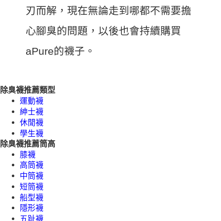
刃而解，現在無論走到哪都不需要擔
心腳臭的問題，以後也會持續購買
aPure的襪子。
除臭襪推薦類型
運動襪
紳士襪
休閒襪
學生襪
除臭襪推薦筒高
膝襪
高筒襪
中筒襪
短筒襪
船型襪
隱形襪
五趾襪