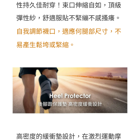
性持久佳耐穿！束口伸縮自如，頂級
彈性紗，舒適服貼不緊繃不感搔癢。
自我調節襪口，適應何腿部尺寸，不
易產生鬆垮或緊縮。
高密度的緩衝墊設計，在激烈運動摩