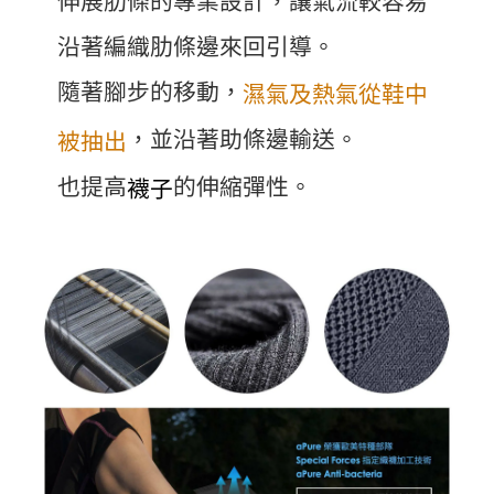
伸展肋條的專業設計，讓氣流較容易
沿著編織肋條邊來回引導。
隨著腳步的移動，
濕氣及熱氣從鞋中
，並沿著助條邊輸送。
被抽出
也提高
的伸縮彈性。
襪子