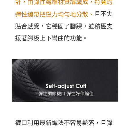
計，由彈性纖維材質編織成，特寬的
且不失
彈性繃帶把壓力均勻地分散、
貼合感受，它穩固了腳踝，並積極支
援著腳板上下彎曲的功能。
襪口利用最新織法不容易鬆落，且彈