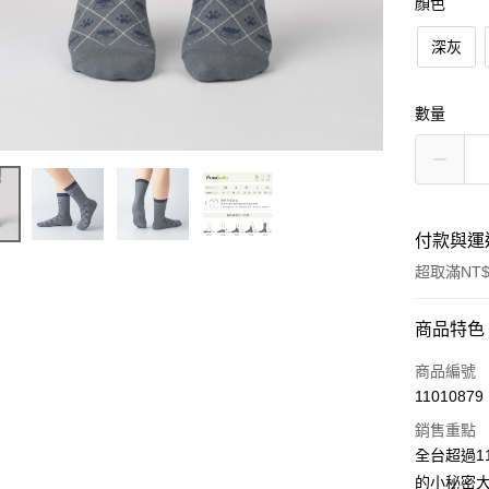
顏色
深灰
數量
付款與運
超取滿NT$
付款方式
商品特色
信用卡一
商品編號
11010879
超商取貨
銷售重點
LINE Pay
全台超過1
的小秘密大