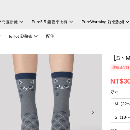
除臭專門健康襪
Pure5.5 酸鹼平衡褲
PureWarming 好暖系列
feHot 發熱衣
配件
［S、M
超取滿NT$
NT$3
尺寸
M（22～
S（18～