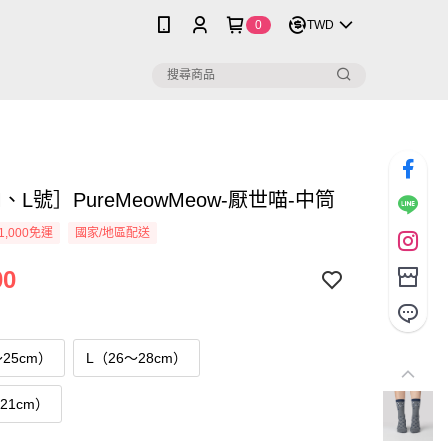
0
TWD
、L號］PureMeowMeow-厭世喵-中筒
1,000免運
國家/地區配送
00
25cm）
L（26～28cm）
21cm）