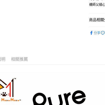
Apple Pay
襪師父細心
悠遊付
Google Pa
商品相關分
PureSoc
運送方式
分享
【aPure
全家取貨
PureSoc
每筆NT$1
付款後全
說明
相關推薦
每筆NT$1
7-11取貨
每筆NT$1
付款後7-1
每筆NT$1
宅配